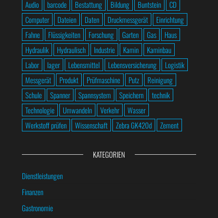
Audio
barcode
Bestattung
Bildung
Buntstein
CD
Computer
Dateien
Daten
Druckmessgerät
Einrichtung
Fahne
Flüssigkeiten
Forschung
Garten
Gas
Haus
Hydraulik
Hydraulisch
Industrie
Kamin
Kaminbau
Labor
lager
Lebensmittel
Lebensversicherung
Logistik
Messgerät
Produkt
Prüfmaschine
Putz
Reinigung
Schule
Spanner
Spannsystem
Speichern
technik
Technologie
Umwandeln
Verkehr
Wasser
Werkstoff prüfen
Wissenschaft
Zebra GK420d
Zement
KATEGORIEN
Dienstleistungen
Finanzen
Gastronomie