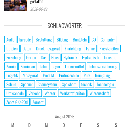
gestalten
2026-06-29
SCHLAGWÖRTER
Audio
barcode
Bestattung
Bildung
Buntstein
CD
Computer
Dateien
Daten
Druckmessgerät
Einrichtung
Fahne
Flüssigkeiten
Forschung
Garten
Gas
Haus
Hydraulik
Hydraulisch
Industrie
Kamin
Kaminbau
Labor
lager
Lebensmittel
Lebensversicherung
Logistik
Messgerät
Produkt
Prüfmaschine
Putz
Reinigung
Schule
Spanner
Spannsystem
Speichern
technik
Technologie
Umwandeln
Verkehr
Wasser
Werkstoff prüfen
Wissenschaft
Zebra GK420d
Zement
August 2026
M
D
M
D
F
S
S