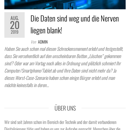
Die Daten sind weg und die Nerven
AUG.
20
liegen blank!
2019
Von
ADMIN
Haben Sie auch schon mal diesen Schreckensmoment erlebt und festgestellt,
dass Sie versehentlich auf den unscheinbaren Button „Löschen“ gekommen
sind? Oder war am Vortag noch alles in Ordnung und plötzlich schmiert Ihr
Computer/Smartphone/Tablet ab und Ihre Daten sind nicht mehr da? Ja
dieses Worst-Case-Szenario haben schon einige Bürger erlebt und man
möchte keinesfalls in deren…
ÜBER UNS
Wir sind seit Jahren schon im Bereich der Technik und der damit verbundenen
Digitalisierung tätig und haben es uns zur Aufgabe gemacht, Menschen über die