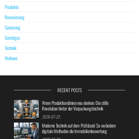
Produkte
Renovierung
Sanierung
Sonstiges
Technik
Wohnen
RECENT POSTS
Wenn Produktionslinien neu denken: Die stille
Revolution hinter der Verpackungstechnik
2026-07-23
Moderne Technik auf dem Prüfstand: So verändern
digitale Methoden die Immobilienbewertung