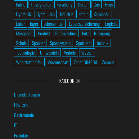
Fahne
Flüssigkeiten
Forschung
Garten
Gas
Haus
Hydraulik
Hydraulisch
Industrie
Kamin
Kaminbau
Labor
lager
Lebensmittel
Lebensversicherung
Logistik
Messgerät
Produkt
Prüfmaschine
Putz
Reinigung
Schule
Spanner
Spannsystem
Speichern
technik
Technologie
Umwandeln
Verkehr
Wasser
Werkstoff prüfen
Wissenschaft
Zebra GK420d
Zement
KATEGORIEN
Dienstleistungen
Finanzen
Gastronomie
IT
Produkte