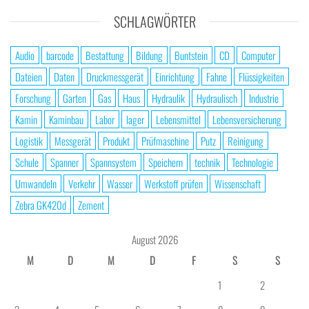
SCHLAGWÖRTER
Audio
barcode
Bestattung
Bildung
Buntstein
CD
Computer
Dateien
Daten
Druckmessgerät
Einrichtung
Fahne
Flüssigkeiten
Forschung
Garten
Gas
Haus
Hydraulik
Hydraulisch
Industrie
Kamin
Kaminbau
Labor
lager
Lebensmittel
Lebensversicherung
Logistik
Messgerät
Produkt
Prüfmaschine
Putz
Reinigung
Schule
Spanner
Spannsystem
Speichern
technik
Technologie
Umwandeln
Verkehr
Wasser
Werkstoff prüfen
Wissenschaft
Zebra GK420d
Zement
August 2026
M
D
M
D
F
S
S
1
2