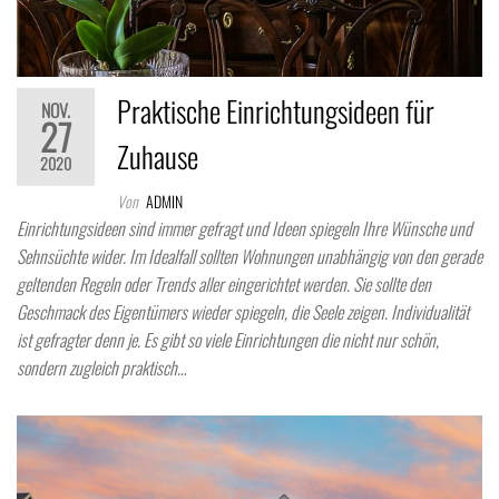
Praktische Einrichtungsideen für
NOV.
27
Zuhause
2020
Von
ADMIN
Einrichtungsideen sind immer gefragt und Ideen spiegeln Ihre Wünsche und
Sehnsüchte wider. Im Idealfall sollten Wohnungen unabhängig von den gerade
geltenden Regeln oder Trends aller eingerichtet werden. Sie sollte den
Geschmack des Eigentümers wieder spiegeln, die Seele zeigen. Individualität
ist gefragter denn je. Es gibt so viele Einrichtungen die nicht nur schön,
sondern zugleich praktisch…