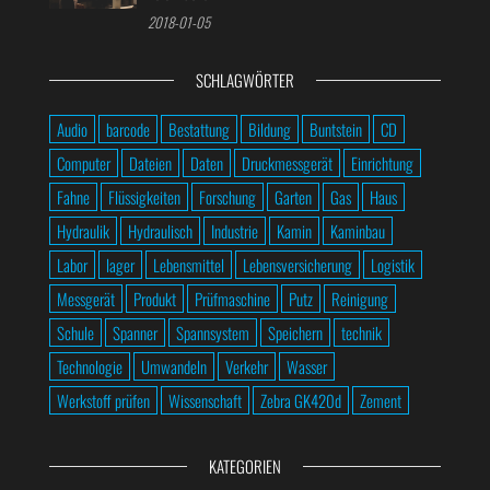
2018-01-05
SCHLAGWÖRTER
Audio
barcode
Bestattung
Bildung
Buntstein
CD
Computer
Dateien
Daten
Druckmessgerät
Einrichtung
Fahne
Flüssigkeiten
Forschung
Garten
Gas
Haus
Hydraulik
Hydraulisch
Industrie
Kamin
Kaminbau
Labor
lager
Lebensmittel
Lebensversicherung
Logistik
Messgerät
Produkt
Prüfmaschine
Putz
Reinigung
Schule
Spanner
Spannsystem
Speichern
technik
Technologie
Umwandeln
Verkehr
Wasser
Werkstoff prüfen
Wissenschaft
Zebra GK420d
Zement
KATEGORIEN