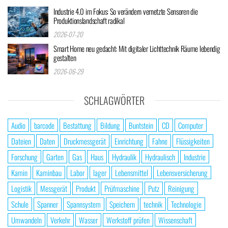
Industrie 4.0 im Fokus: So verändern vernetzte Sensoren die
Produktionslandschaft radikal
2026-07-20
Smart Home neu gedacht: Mit digitaler Lichttechnik Räume lebendig
gestalten
2026-06-29
SCHLAGWÖRTER
Audio
barcode
Bestattung
Bildung
Buntstein
CD
Computer
Dateien
Daten
Druckmessgerät
Einrichtung
Fahne
Flüssigkeiten
Forschung
Garten
Gas
Haus
Hydraulik
Hydraulisch
Industrie
Kamin
Kaminbau
Labor
lager
Lebensmittel
Lebensversicherung
Logistik
Messgerät
Produkt
Prüfmaschine
Putz
Reinigung
Schule
Spanner
Spannsystem
Speichern
technik
Technologie
Umwandeln
Verkehr
Wasser
Werkstoff prüfen
Wissenschaft