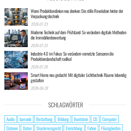
Wenn Produktionslinien neu denken: Die stille Revolution hinter der
Verpackungstechnik
2026-07-23
Moderne Technik auf dem Prüfstand: So verändern digitale Methoden
die Immobilienbewertung
2026-07-23
Industrie 4.0 im Fokus: So verändern vernetzte Sensoren die
Produktionslandschaft radikal
2026-07-20
Smart Home neu gedacht: Mit digitaler Lichttechnik Räume lebendig
gestalten
2026-06-29
SCHLAGWÖRTER
Audio
barcode
Bestattung
Bildung
Buntstein
CD
Computer
Dateien
Daten
Druckmessgerät
Einrichtung
Fahne
Flüssigkeiten