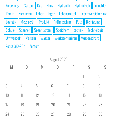
Forschung
Garten
Gas
Haus
Hydraulik
Hydraulisch
Industrie
Kamin
Kaminbau
Labor
lager
Lebensmittel
Lebensversicherung
Logistik
Messgerät
Produkt
Prüfmaschine
Putz
Reinigung
Schule
Spanner
Spannsystem
Speichern
technik
Technologie
Umwandeln
Verkehr
Wasser
Werkstoff prüfen
Wissenschaft
Zebra GK420d
Zement
August 2026
M
D
M
D
F
S
S
1
2
3
4
5
6
7
8
9
10
11
12
13
14
15
16
17
18
19
20
21
22
23
24
25
26
27
28
29
30