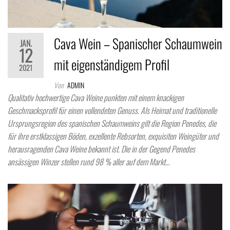
Cava Wein – Spanischer Schaumwein
JAN.
12
mit eigenständigem Profil
2021
Von
ADMIN
Qualitativ hochwertige Cava Weine punkten mit einem knackigen
Geschmacksprofil für einen vollendeten Genuss. Als Heimat und traditionelle
Ursprungsregion des spanischen Schaumweins gilt die Region Penedes, die
für ihre erstklassigen Böden, exzellente Rebsorten, exquisiten Weingüter und
herausragenden Cava Weine bekannt ist. Die in der Gegend Penedes
ansässigen Winzer stellen rund 98 % aller auf dem Markt…