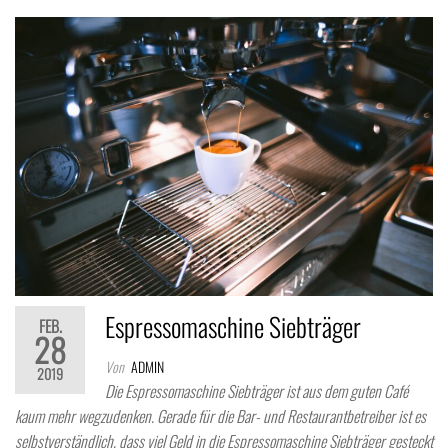
Espressomaschine Siebträger
FEB.
28
Von
ADMIN
2019
Die Espressomaschine Siebträger ist aus dem guten Café
kaum mehr wegzudenken. Gerade für die Bar- und Restaurantbetreiber ist es
selbstverständlich, dass viel Geld in die Espressomaschine Siebträger gesteckt