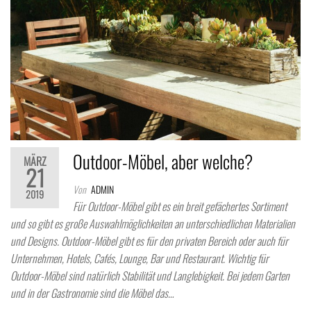
Outdoor-Möbel, aber welche?
MÄRZ
21
Von
ADMIN
2019
Für Outdoor-Möbel gibt es ein breit gefächertes Sortiment
und so gibt es große Auswahlmöglichkeiten an unterschiedlichen Materialien
und Designs. Outdoor-Möbel gibt es für den privaten Bereich oder auch für
Unternehmen, Hotels, Cafés, Lounge, Bar und Restaurant. Wichtig für
Outdoor-Möbel sind natürlich Stabilität und Langlebigkeit. Bei jedem Garten
und in der Gastronomie sind die Möbel das…