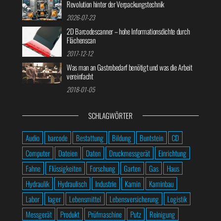
Revolution hinter der Verpackungstechnik
2026-07-23
2D Barcodescanner – hohe Informationsdichte durch
Flächenscan
2017-12-12
Was man an Gastrobedarf benötigt und was die Arbeit
vereinfacht
2018-01-05
SCHLAGWÖRTER
Audio
barcode
Bestattung
Bildung
Buntstein
CD
Computer
Dateien
Daten
Druckmessgerät
Einrichtung
Fahne
Flüssigkeiten
Forschung
Garten
Gas
Haus
Hydraulik
Hydraulisch
Industrie
Kamin
Kaminbau
Labor
lager
Lebensmittel
Lebensversicherung
Logistik
Messgerät
Produkt
Prüfmaschine
Putz
Reinigung