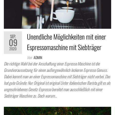
Unendliche Möglichkeiten mit einer
SEP.
09
Espressomaschine mit Siebträger
2020
Von
ADMIN
Die richtige Wahl bei der Anschaffung einer Espresso Maschine ist die
Grundvoraussetzung für einen außergewöhnlich leckeren Espresso Genuss.
Dabei kommt man an einer Espressomaschine mit Siebträger nicht vorbei. Das
hat gute Gründe: Nur Original ist original Unter italienischen Barista gilt es als
ungeschriebenes Gesetz: Espresso bereitet man ausschließlich mit einer
Siebträger Maschine zu. Doch warum…