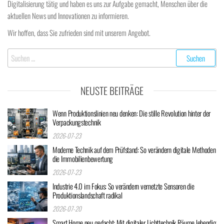
Digitalisierung tätig und haben es uns zur Aufgabe gemacht, Menschen über die
aktuellen News und Innovationen zu informieren.
Wir hoffen, dass Sie zufrieden sind mit unserem Angebot.
Suchen
nach:
NEUSTE BEITRÄGE
Wenn Produktionslinien neu denken: Die stille Revolution hinter der
Verpackungstechnik
2026-07-23
Moderne Technik auf dem Prüfstand: So verändern digitale Methoden
die Immobilienbewertung
2026-07-23
Industrie 4.0 im Fokus: So verändern vernetzte Sensoren die
Produktionslandschaft radikal
2026-07-20
Smart Home neu gedacht: Mit digitaler Lichttechnik Räume lebendig