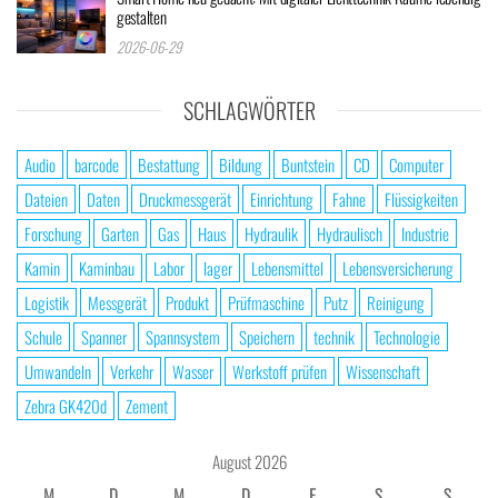
gestalten
2026-06-29
SCHLAGWÖRTER
Audio
barcode
Bestattung
Bildung
Buntstein
CD
Computer
Dateien
Daten
Druckmessgerät
Einrichtung
Fahne
Flüssigkeiten
Forschung
Garten
Gas
Haus
Hydraulik
Hydraulisch
Industrie
Kamin
Kaminbau
Labor
lager
Lebensmittel
Lebensversicherung
Logistik
Messgerät
Produkt
Prüfmaschine
Putz
Reinigung
Schule
Spanner
Spannsystem
Speichern
technik
Technologie
Umwandeln
Verkehr
Wasser
Werkstoff prüfen
Wissenschaft
Zebra GK420d
Zement
August 2026
M
D
M
D
F
S
S