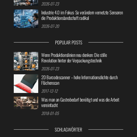
2026-07-23
Industrie 4.0 im Fokus: So verändern vernetzte Sensoren
die Produktionslandschaft radikal
2026-07-20
POPULAR POSTS
Wenn Produktionslinien neu denken: Die stille
Revolution hinter der Verpackungstechnik
2026-07-23
2D Barcodescanner – hohe Informationsdichte durch
Flächenscan
2017-12-12
Was man an Gastrobedarf benötigt und was die Arbeit
vereinfacht
2018-01-05
SCHLAGWÖRTER