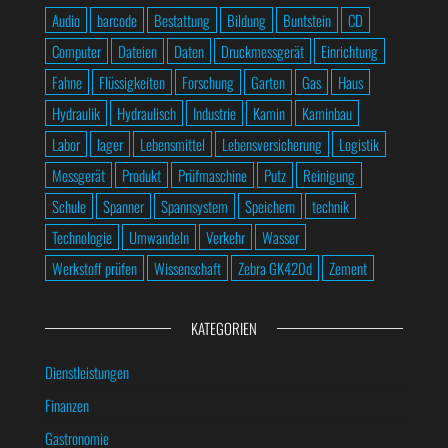
Audio
barcode
Bestattung
Bildung
Buntstein
CD
Computer
Dateien
Daten
Druckmessgerät
Einrichtung
Fahne
Flüssigkeiten
Forschung
Garten
Gas
Haus
Hydraulik
Hydraulisch
Industrie
Kamin
Kaminbau
Labor
lager
Lebensmittel
Lebensversicherung
Logistik
Messgerät
Produkt
Prüfmaschine
Putz
Reinigung
Schule
Spanner
Spannsystem
Speichern
technik
Technologie
Umwandeln
Verkehr
Wasser
Werkstoff prüfen
Wissenschaft
Zebra GK420d
Zement
KATEGORIEN
Dienstleistungen
Finanzen
Gastronomie