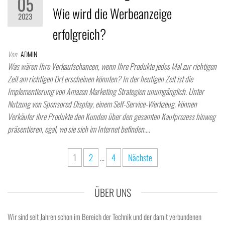
05
Wie wird die Werbeanzeige
2023
erfolgreich?
Von
ADMIN
Was wären Ihre Verkaufschancen, wenn Ihre Produkte jedes Mal zur richtigen
Zeit am richtigen Ort erscheinen könnten? In der heutigen Zeit ist die
Implementierung von Amazon Marketing Strategien unumgänglich. Unter
Nutzung von Sponsored Display, einem Self-Service-Werkzeug, können
Verkäufer ihre Produkte den Kunden über den gesamten Kaufprozess hinweg
präsentieren, egal, wo sie sich im Internet befinden.…
Seitennummerierung
1
2
…
4
Nächste
der
Beiträge
ÜBER UNS
Wir sind seit Jahren schon im Bereich der Technik und der damit verbundenen