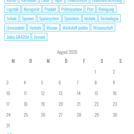
Logistik
Messgerät
Produkt
Prüfmaschine
Putz
Reinigung
Schule
Spanner
Spannsystem
Speichern
technik
Technologie
Umwandeln
Verkehr
Wasser
Werkstoff prüfen
Wissenschaft
Zebra GK420d
Zement
August 2026
M
D
M
D
F
S
S
1
2
3
4
5
6
7
8
9
10
11
12
13
14
15
16
17
18
19
20
21
22
23
24
25
26
27
28
29
30
31