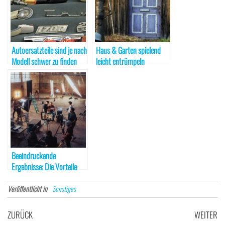
Autoersatzteile sind je nach
Haus & Garten spielend
Modell schwer zu finden
leicht entrümpeln
Beeindruckende
Ergebnisse: Die Vorteile
einer professionellen
Videoproduktion
Veröffentlicht in
Sonstiges
Beitragsnavigation
Vorheriger
Nä
ZURÜCK
WEITER