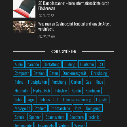
2D Barcodescanner – hohe Informationsdichte durch
Flächenscan
2017-12-12
Was man an Gastrobedarf benötigt und was die Arbeit
vereinfacht
2018-01-05
SCHLAGWÖRTER
Audio
barcode
Bestattung
Bildung
Buntstein
CD
Computer
Dateien
Daten
Druckmessgerät
Einrichtung
Fahne
Flüssigkeiten
Forschung
Garten
Gas
Haus
Hydraulik
Hydraulisch
Industrie
Kamin
Kaminbau
Labor
lager
Lebensmittel
Lebensversicherung
Logistik
Messgerät
Produkt
Prüfmaschine
Putz
Reinigung
Schule
Spanner
Spannsystem
Speichern
technik
Technologie
Umwandeln
Verkehr
Wasser