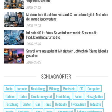
Verpackungstechnik
2026-07-23
Moderne Technik auf dem Prüfstand: So verändern digitale Methoden
die Immobilienbewertung
2026-07-23
Industrie 4.0 im Fokus: So verändern vernetzte Sensoren die
Produktionslandschaft radikal
2026-07-20
Smart Home neu gedacht: Mit digitaler Lichttechnik Räume lebendig
gestalten
2026-06-29
SCHLAGWÖRTER
Audio
barcode
Bestattung
Bildung
Buntstein
CD
Computer
Dateien
Daten
Druckmessgerät
Einrichtung
Fahne
Flüssigkeiten
Forschung
Garten
Gas
Haus
Hydraulik
Hydraulisch
Industrie
Kamin
Kaminbau
Labor
lager
Lebensmittel
Lebensversicherung