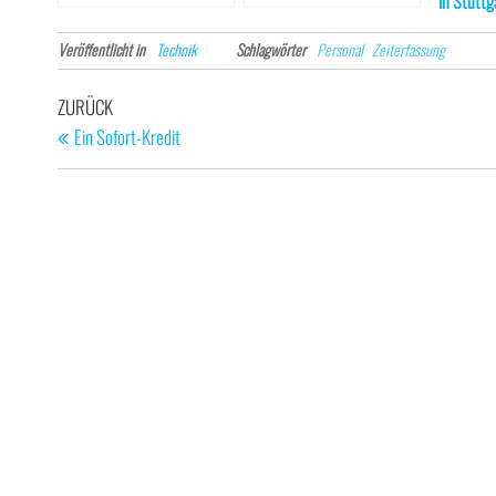
in Stuttg
Skalpell 
Veröffentlicht in
Technik
Schlagwörter
Personal
Zeiterfassung
Beitragsnavigation
Vorheriger
ZURÜCK
Beitrag
Ein Sofort-Kredit