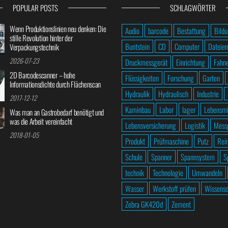
POPULAR POSTS
SCHLAGWÖRTER
Wenn Produktionslinien neu denken: Die
Audio
barcode
Bestattung
Bild
stille Revolution hinter der
Buntstein
CD
Computer
Dateien
Verpackungstechnik
2026-07-23
Druckmessgerät
Einrichtung
Fahn
2D Barcodescanner – hohe
Flüssigkeiten
Forschung
Garten
Informationsdichte durch Flächenscan
Hydraulik
Hydraulisch
Industrie
2017-12-12
Kaminbau
Labor
lager
Lebensmi
Was man an Gastrobedarf benötigt und
was die Arbeit vereinfacht
Lebensversicherung
Logistik
Mess
2018-01-05
Produkt
Prüfmaschine
Putz
Rei
Schule
Spanner
Spannsystem
S
technik
Technologie
Umwandeln
Wasser
Werkstoff prüfen
Wissensc
Zebra GK420d
Zement