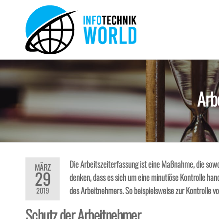
Zum
Inhalt
springen
Info-
Technik
Neuheiten
Technik-
und mehr!
World
Arb
Die Arbeitszeiterfassung ist eine Maßnahme, die sowo
MÄRZ
29
denken, dass es sich um eine minutiöse Kontrolle hande
des Arbeitnehmers. So beispielsweise zur Kontrolle 
2019
Schutz der Arbeitnehmer