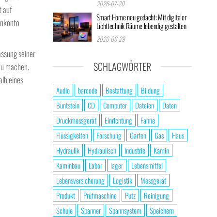
2026-07-20
t auf
Smart Home neu gedacht: Mit digitaler
enkonto
Lichttechnik Räume lebendig gestalten
2026-06-29
assung seiner
SCHLAGWÖRTER
 zu machen.
alb eines
Audio
barcode
Bestattung
Bildung
Buntstein
CD
Computer
Dateien
Daten
Druckmessgerät
Einrichtung
Fahne
Flüssigkeiten
Forschung
Garten
Gas
Haus
Hydraulik
Hydraulisch
Industrie
Kamin
Kaminbau
Labor
lager
Lebensmittel
Lebensversicherung
Logistik
Messgerät
Produkt
Prüfmaschine
Putz
Reinigung
Schule
Spanner
Spannsystem
Speichern