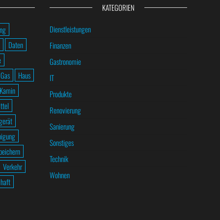
KATEGORIEN
Dienstleistungen
ung
Daten
Finanzen
e
Gastronomie
Gas
Haus
IT
Kamin
Produkte
ttel
Renovierung
gerät
Sanierung
nigung
Sonstiges
peichern
Technik
Verkehr
Wohnen
haft