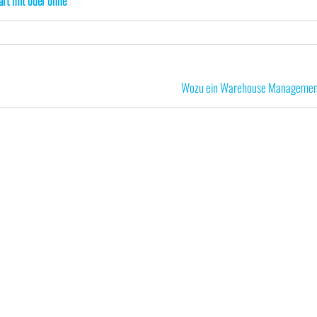
art mit oder ohne
möglich
Wozu ein Warehouse Managemen