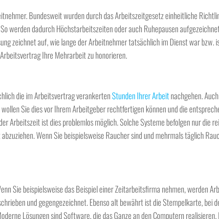
beitnehmer. Bundesweit wurden durch das Arbeitszeitgesetz einheitliche Richtli
ll. So werden dadurch Höchstarbeitszeiten oder auch Ruhepausen aufgezeichne
g zeichnet auf, wie lange der Arbeitnehmer tatsächlich im Dienst war bzw. is
 Arbeitsvertrag Ihre Mehrarbeit zu honorieren.
ächlich die im Arbeitsvertrag verankerten
Stunden Ihrer Arbeit
nachgehen. Auch d
n, wollen Sie dies vor Ihrem Arbeitgeber rechtfertigen können und die entsprec
r Arbeitszeit ist dies problemlos möglich. Solche Systeme befolgen nur die re
eit abzuziehen. Wenn Sie beispielsweise Raucher sind und mehrmals täglich Ra
enn Sie beispielsweise das Beispiel einer Zeitarbeitsfirma nehmen, werden Arb
chrieben und gegengezeichnet. Ebenso alt bewährt ist die Stempelkarte, bei de
oderne Lösungen sind Software, die das Ganze an den Computern realisieren. 