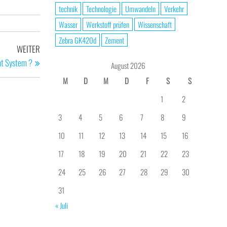
technik
Technologie
Umwandeln
Verkehr
Wasser
Werkstoff prüfen
Wissenschaft
Zebra GK420d
Zement
Nächster
WEITER
Beitrag
t System ?
August 2026
M
D
M
D
F
S
S
1
2
3
4
5
6
7
8
9
10
11
12
13
14
15
16
17
18
19
20
21
22
23
24
25
26
27
28
29
30
31
« Juli