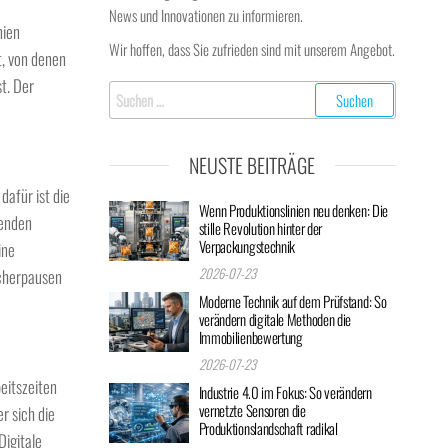
News und Innovationen zu informieren.
nien
Wir hoffen, dass Sie zufrieden sind mit unserem Angebot.
t, von denen
t. Der
Suchen
nach:
NEUSTE BEITRÄGE
afür ist die
Wenn Produktionslinien neu denken: Die
henden
stille Revolution hinter der
Verpackungstechnik
ine
2026-07-23
ucherpausen
Moderne Technik auf dem Prüfstand: So
verändern digitale Methoden die
Immobilienbewertung
2026-07-23
eitszeiten
Industrie 4.0 im Fokus: So verändern
vernetzte Sensoren die
r sich die
Produktionslandschaft radikal
Digitale