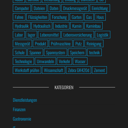
Computer
Dateien
Daten
Druckmessgerät
Einrichtung
Fahne
Flüssigkeiten
Forschung
Garten
Gas
Haus
Hydraulik
Hydraulisch
Industrie
Kamin
Kaminbau
Labor
lager
Lebensmittel
Lebensversicherung
Logistik
Messgerät
Produkt
Prüfmaschine
Putz
Reinigung
Schule
Spanner
Spannsystem
Speichern
technik
Technologie
Umwandeln
Verkehr
Wasser
Werkstoff prüfen
Wissenschaft
Zebra GK420d
Zement
KATEGORIEN
Dienstleistungen
Finanzen
Gastronomie