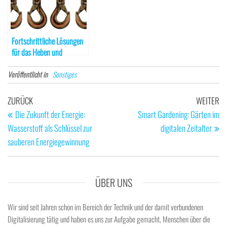
Fortschrittliche Lösungen
für das Heben und
Transportieren in der
Industrie
Veröffentlicht in
Sonstiges
Beitragsnavigation
Vorheriger
Nä
ZURÜCK
WEITER
Beitrag
Be
Die Zukunft der Energie:
Smart Gardening: Gärten im
Wasserstoff als Schlüssel zur
digitalen Zeitalter
sauberen Energiegewinnung
ÜBER UNS
Wir sind seit Jahren schon im Bereich der Technik und der damit verbundenen
Digitalisierung tätig und haben es uns zur Aufgabe gemacht, Menschen über die