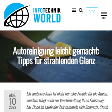
Zum
Inhalt
BLOG
springen
Info-
Technik
MENÜ
Neuheiten
Technik-
und mehr!
World
Autoreinigung leicht gemacht:
Tipps für strahlenden Glanz
Ein sauberes Auto ist nicht nur eine Freude für die Augen,
AUG.
10
sondern trägt auch zur Werterhaltung Ihres Fahrzeugs
bei. Doch im Laufe der Zeit sammeln sich Schmutz, Staub
2023