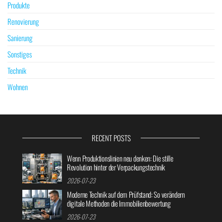
Produkte
Renovierung
Sanierung
Sonstiges
Technik
Wohnen
RECENT POSTS
Wenn Produktionslinien neu denken: Die stille
Revolution hinter der Verpackungstechnik
2026-07-23
Moderne Technik auf dem Prüfstand: So verändern
digitale Methoden die Immobilienbewertung
2026-07-23