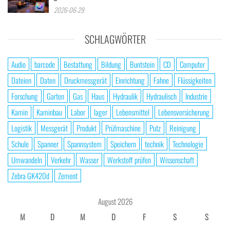
2026-06-29
SCHLAGWÖRTER
Audio
barcode
Bestattung
Bildung
Buntstein
CD
Computer
Dateien
Daten
Druckmessgerät
Einrichtung
Fahne
Flüssigkeiten
Forschung
Garten
Gas
Haus
Hydraulik
Hydraulisch
Industrie
Kamin
Kaminbau
Labor
lager
Lebensmittel
Lebensversicherung
Logistik
Messgerät
Produkt
Prüfmaschine
Putz
Reinigung
Schule
Spanner
Spannsystem
Speichern
technik
Technologie
Umwandeln
Verkehr
Wasser
Werkstoff prüfen
Wissenschaft
Zebra GK420d
Zement
August 2026
M
D
M
D
F
S
S