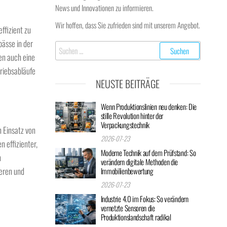
News und Innovationen zu informieren.
Wir hoffen, dass Sie zufrieden sind mit unserem Angebot.
ffizient zu
ässe in der
Suchen
en auch eine
nach:
triebsabläufe
NEUSTE BEITRÄGE
Wenn Produktionslinien neu denken: Die
stille Revolution hinter der
Verpackungstechnik
n Einsatz von
2026-07-23
 effizienter,
Moderne Technik auf dem Prüfstand: So
n
verändern digitale Methoden die
ieren und
Immobilienbewertung
2026-07-23
Industrie 4.0 im Fokus: So verändern
vernetzte Sensoren die
Produktionslandschaft radikal