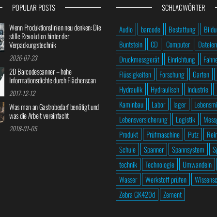
POPULAR POSTS
SCHLAGWÖRTER
Wenn Produktionslinien neu denken: Die
Audio
barcode
Bestattung
Bild
stille Revolution hinter der
Buntstein
CD
Computer
Dateien
Verpackungstechnik
2026-07-23
Druckmessgerät
Einrichtung
Fahn
2D Barcodescanner – hohe
Flüssigkeiten
Forschung
Garten
Informationsdichte durch Flächenscan
Hydraulik
Hydraulisch
Industrie
2017-12-12
Kaminbau
Labor
lager
Lebensmi
Was man an Gastrobedarf benötigt und
was die Arbeit vereinfacht
Lebensversicherung
Logistik
Mess
2018-01-05
Produkt
Prüfmaschine
Putz
Rei
Schule
Spanner
Spannsystem
S
technik
Technologie
Umwandeln
Wasser
Werkstoff prüfen
Wissensc
Zebra GK420d
Zement