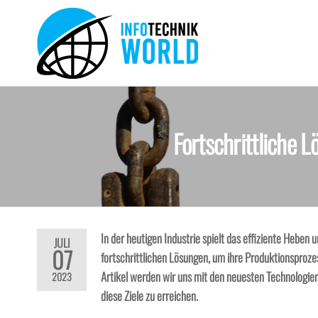
Zum
Inhalt
springen
Info-
Technik
Neuheiten
Technik-
und mehr!
World
Fortschrittliche 
In der heutigen Industrie spielt das effiziente Hebe
JULI
07
fortschrittlichen Lösungen, um ihre Produktionsprozess
Artikel werden wir uns mit den neuesten Technologien
2023
diese Ziele zu erreichen.