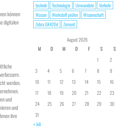
technik
Technologie
Umwandeln
Verkehr
temen können
Wasser
Werkstoff prüfen
Wissenschaft
e digitalen
Zebra GK420d
Zement
August 2026
M
D
M
D
F
S
S
1
2
ttliche
3
4
5
6
7
8
9
 verbessern.
10
11
12
13
14
15
16
cht werden.
nternehmen.
17
18
19
20
21
22
23
ien und
24
25
26
27
28
29
30
rmieren und
31
ehmen ihre
« Juli