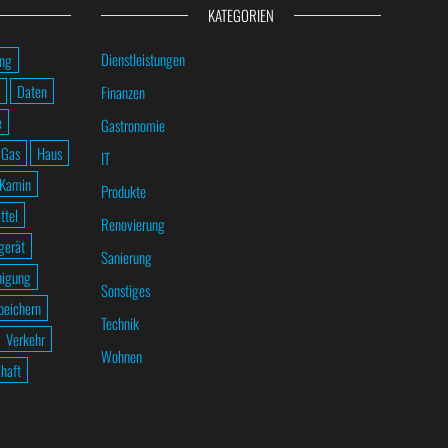
KATEGORIEN
Dienstleistungen
ung
Daten
Finanzen
e
Gastronomie
Gas
Haus
IT
Kamin
Produkte
ttel
Renovierung
gerät
Sanierung
nigung
Sonstiges
peichern
Technik
Verkehr
Wohnen
haft