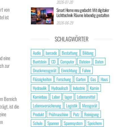
2026-07-20
rt von
Smart Home neu gedacht: Mit digitaler
Lichttechnik Räume lebendig gestalten
el ist
2026-06-29
SCHLAGWÖRTER
Audio
barcode
Bestattung
Bildung
nd eine
Buntstein
CD
Computer
Dateien
Daten
ch zur
Druckmessgerät
Einrichtung
Fahne
Flüssigkeiten
Forschung
Garten
Gas
Haus
Hydraulik
Hydraulisch
Industrie
Kamin
Kaminbau
Labor
lager
Lebensmittel
 im Bereich
Lebensversicherung
Logistik
Messgerät
ägt, ist die
eine
Produkt
Prüfmaschine
Putz
Reinigung
en
Schule
Spanner
Spannsystem
Speichern