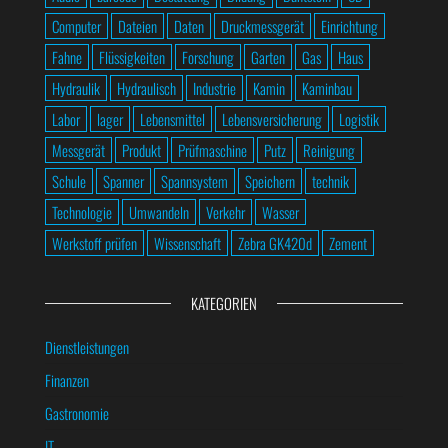
Computer
Dateien
Daten
Druckmessgerät
Einrichtung
Fahne
Flüssigkeiten
Forschung
Garten
Gas
Haus
Hydraulik
Hydraulisch
Industrie
Kamin
Kaminbau
Labor
lager
Lebensmittel
Lebensversicherung
Logistik
Messgerät
Produkt
Prüfmaschine
Putz
Reinigung
Schule
Spanner
Spannsystem
Speichern
technik
Technologie
Umwandeln
Verkehr
Wasser
Werkstoff prüfen
Wissenschaft
Zebra GK420d
Zement
KATEGORIEN
Dienstleistungen
Finanzen
Gastronomie
IT