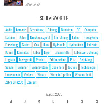
2026-06-29
SCHLAGWÖRTER
Audio
barcode
Bestattung
Bildung
Buntstein
CD
Computer
Dateien
Daten
Druckmessgerät
Einrichtung
Fahne
Flüssigkeiten
Forschung
Garten
Gas
Haus
Hydraulik
Hydraulisch
Industrie
Kamin
Kaminbau
Labor
lager
Lebensmittel
Lebensversicherung
Logistik
Messgerät
Produkt
Prüfmaschine
Putz
Reinigung
Schule
Spanner
Spannsystem
Speichern
technik
Technologie
Umwandeln
Verkehr
Wasser
Werkstoff prüfen
Wissenschaft
Zebra GK420d
Zement
August 2026
M
D
M
D
F
S
S