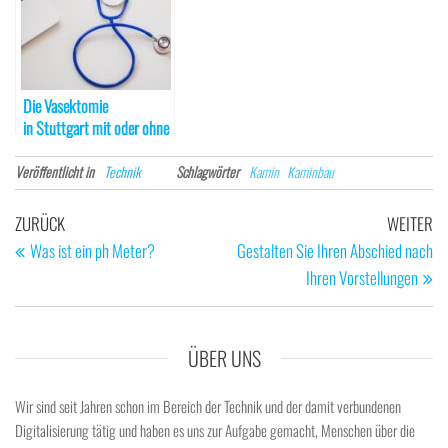
Die Vasektomie
in Stuttgart mit oder ohne
Skalpell möglich
Veröffentlicht in
Technik
Schlagwörter
Kamin
Kaminbau
Beitragsnavigation
Vorheriger
Nä
ZURÜCK
WEITER
Beitrag
Be
Was ist ein ph Meter?
Gestalten Sie Ihren Abschied nach
Ihren Vorstellungen
ÜBER UNS
Wir sind seit Jahren schon im Bereich der Technik und der damit verbundenen
Digitalisierung tätig und haben es uns zur Aufgabe gemacht, Menschen über die