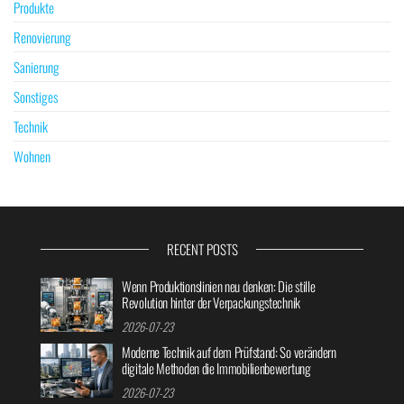
Produkte
Renovierung
Sanierung
Sonstiges
Technik
Wohnen
RECENT POSTS
Wenn Produktionslinien neu denken: Die stille
Revolution hinter der Verpackungstechnik
2026-07-23
Moderne Technik auf dem Prüfstand: So verändern
digitale Methoden die Immobilienbewertung
2026-07-23