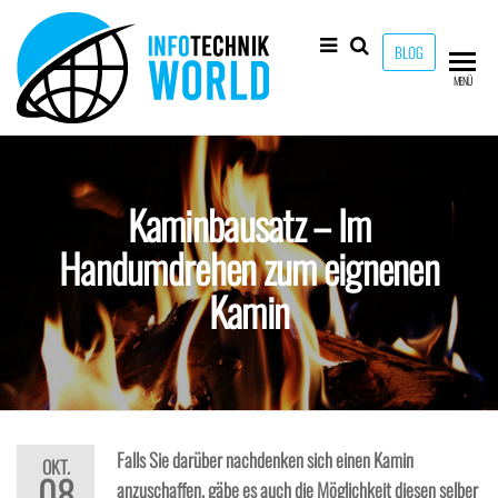
Zum
Inhalt
BLOG
springen
Info-
Technik
MENÜ
Neuheiten
Technik-
und mehr!
World
Kaminbausatz – Im
Handumdrehen zum eignenen
Kamin
Falls Sie darüber nachdenken sich einen Kamin
OKT.
08
anzuschaffen, gäbe es auch die Möglichkeit diesen selber