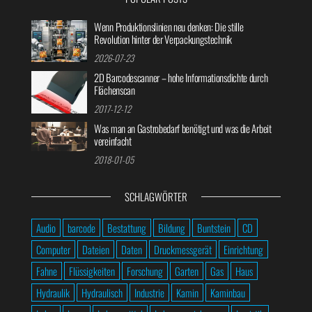
Wenn Produktionslinien neu denken: Die stille
Revolution hinter der Verpackungstechnik
2026-07-23
2D Barcodescanner – hohe Informationsdichte durch
Flächenscan
2017-12-12
Was man an Gastrobedarf benötigt und was die Arbeit
vereinfacht
2018-01-05
SCHLAGWÖRTER
Audio
barcode
Bestattung
Bildung
Buntstein
CD
Computer
Dateien
Daten
Druckmessgerät
Einrichtung
Fahne
Flüssigkeiten
Forschung
Garten
Gas
Haus
Hydraulik
Hydraulisch
Industrie
Kamin
Kaminbau