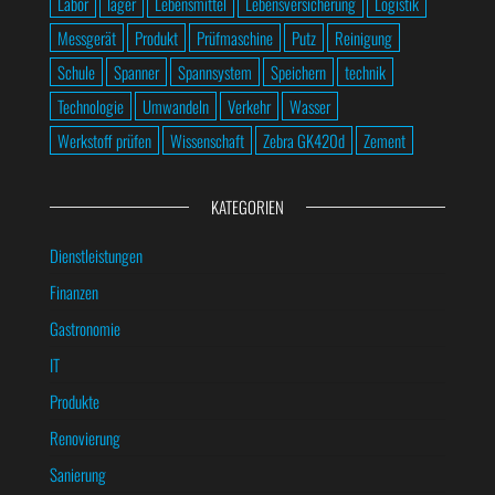
Labor
lager
Lebensmittel
Lebensversicherung
Logistik
Messgerät
Produkt
Prüfmaschine
Putz
Reinigung
Schule
Spanner
Spannsystem
Speichern
technik
Technologie
Umwandeln
Verkehr
Wasser
Werkstoff prüfen
Wissenschaft
Zebra GK420d
Zement
KATEGORIEN
Dienstleistungen
Finanzen
Gastronomie
IT
Produkte
Renovierung
Sanierung