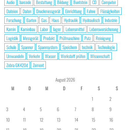
Audio
barcode
Bestattung
Bildung
Buntstein
CD
Computer
Dateien
Daten
Druckmessgerät
Einrichtung
Fahne
Flüssigkeiten
Forschung
Garten
Gas
Haus
Hydraulik
Hydraulisch
Industrie
Kamin
Kaminbau
Labor
lager
Lebensmittel
Lebensversicherung
Logistik
Messgerät
Produkt
Prüfmaschine
Putz
Reinigung
Schule
Spanner
Spannsystem
Speichern
technik
Technologie
Umwandeln
Verkehr
Wasser
Werkstoff prüfen
Wissenschaft
Zebra GK420d
Zement
August 2026
M
D
M
D
F
S
S
1
2
3
4
5
6
7
8
9
10
11
12
13
14
15
16