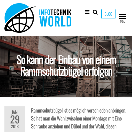
Zum
Inhalt
BLOG
springen
Info-
Technik
MENÜ
Neuheiten
Technik-
und mehr!
World
So kann der Einbau von einem
Rammschutzbügel erfolgen
Rammschutzbügel ist es möglich verschieden anbringen.
JAN.
29
So hat man die Wahl zwischen einer Montage mit Eine
Schraube anziehen und Dübel und der Wahl, diesen
2018