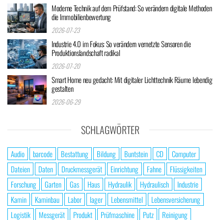
Moderne Technik auf dem Prüfstand: So verändern digitale Methoden
die Immobilienbewertung
2026-07-23
Industrie 4.0 im Fokus: So verändern vernetzte Sensoren die
Produktionslandschaft radikal
2026-07-20
Smart Home neu gedacht: Mit digitaler Lichttechnik Räume lebendig
gestalten
2026-06-29
SCHLAGWÖRTER
Audio
barcode
Bestattung
Bildung
Buntstein
CD
Computer
Dateien
Daten
Druckmessgerät
Einrichtung
Fahne
Flüssigkeiten
Forschung
Garten
Gas
Haus
Hydraulik
Hydraulisch
Industrie
Kamin
Kaminbau
Labor
lager
Lebensmittel
Lebensversicherung
Logistik
Messgerät
Produkt
Prüfmaschine
Putz
Reinigung