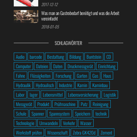
2017-12-12
Was man an Gastrobedarf benötigt und was die Arbeit
vereinfacht
2018-01-05
SCHLAGWÖRTER
Audio
barcode
Bestattung
Bildung
Buntstein
CD
Computer
Dateien
Daten
Druckmessgerät
Einrichtung
Fahne
Flüssigkeiten
Forschung
Garten
Gas
Haus
Hydraulik
Hydraulisch
Industrie
Kamin
Kaminbau
Labor
lager
Lebensmittel
Lebensversicherung
Logistik
Messgerät
Produkt
Prüfmaschine
Putz
Reinigung
Schule
Spanner
Spannsystem
Speichern
technik
Technologie
Umwandeln
Verkehr
Wasser
Werkstoff prüfen
Wissenschaft
Zebra GK420d
Zement