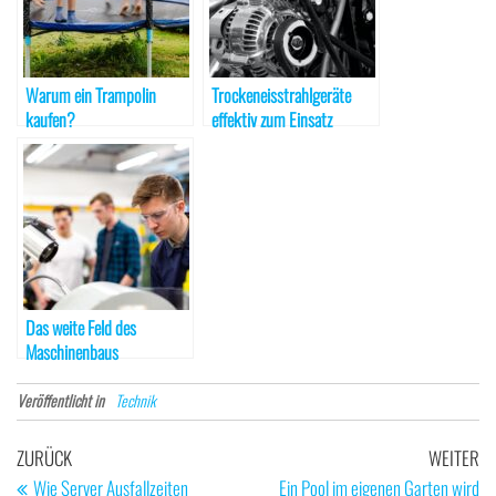
Warum ein Trampolin
Trockeneisstrahlgeräte
kaufen?
effektiv zum Einsatz
bringen
Das weite Feld des
Maschinenbaus
Veröffentlicht in
Technik
Beitragsnavigation
Vorheriger
Nä
ZURÜCK
WEITER
Beitrag
Be
Wie Server Ausfallzeiten
Ein Pool im eigenen Garten wird