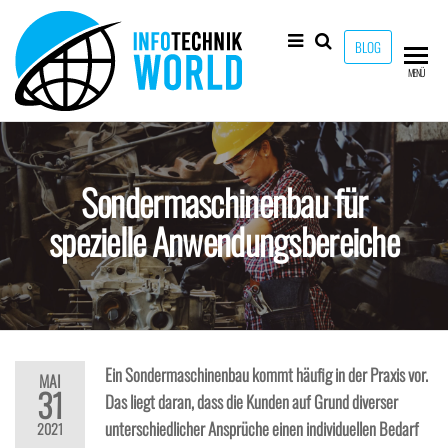
Zum
Inhalt
BLOG
springen
Info-
Technik
MENÜ
Neuheiten
Technik-
und mehr!
World
Sondermaschinenbau für
spezielle Anwendungsbereiche
Ein Sondermaschinenbau kommt häufig in der Praxis vor.
MAI
31
Das liegt daran, dass die Kunden auf Grund diverser
unterschiedlicher Ansprüche einen individuellen Bedarf
2021