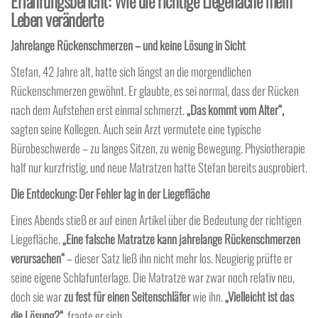
Erfahrungsbericht: Wie die richtige Liegefläche mein
Leben veränderte
Jahrelange Rückenschmerzen – und keine Lösung in Sicht
Stefan, 42 Jahre alt, hatte sich längst an die morgendlichen
Rückenschmerzen gewöhnt. Er glaubte, es sei normal, dass der Rücken
nach dem Aufstehen erst einmal schmerzt.
„Das kommt vom Alter“,
sagten seine Kollegen. Auch sein Arzt vermutete eine typische
Bürobeschwerde – zu langes Sitzen, zu wenig Bewegung. Physiotherapie
half nur kurzfristig, und neue Matratzen hatte Stefan bereits ausprobiert.
Die Entdeckung: Der Fehler lag in der Liegefläche
Eines Abends stieß er auf einen Artikel über die Bedeutung der richtigen
Liegefläche.
„Eine falsche Matratze kann jahrelange Rückenschmerzen
verursachen“
– dieser Satz ließ ihn nicht mehr los. Neugierig prüfte er
seine eigene Schlafunterlage. Die Matratze war zwar noch relativ neu,
doch sie war
zu fest für einen Seitenschläfer
wie ihn.
„Vielleicht ist das
die Lösung?“
, fragte er sich.