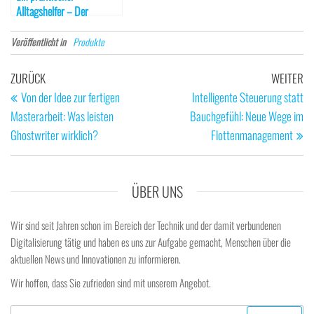
Alltagshelfer – Der
Futterautomat für Ihr
Haustier
Veröffentlicht in
Produkte
Beitragsnavigation
Vorheriger
Nä
ZURÜCK
WEITER
Beitrag
Be
Von der Idee zur fertigen
Intelligente Steuerung statt
Masterarbeit: Was leisten
Bauchgefühl: Neue Wege im
Ghostwriter wirklich?
Flottenmanagement
ÜBER UNS
Wir sind seit Jahren schon im Bereich der Technik und der damit verbundenen
Digitalisierung tätig und haben es uns zur Aufgabe gemacht, Menschen über die
aktuellen News und Innovationen zu informieren.
Wir hoffen, dass Sie zufrieden sind mit unserem Angebot.
Suchen