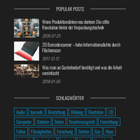
POPULAR POSTS
Wenn Produktionslinien neu denken: Die stille
Revolution hinter der Verpackungstechnik
2026-07-23
2D Barcodescanner – hohe Informationsdichte durch
Flächenscan
2017-12-12
Was man an Gastrobedarf benötigt und was die Arbeit
vereinfacht
2018-01-05
SCHLAGWÖRTER
Audio
barcode
Bestattung
Bildung
Buntstein
CD
Computer
Dateien
Daten
Druckmessgerät
Einrichtung
Fahne
Flüssigkeiten
Forschung
Garten
Gas
Haus