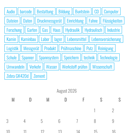
Audio
barcode
Bestattung
Bildung
Buntstein
CD
Computer
Dateien
Daten
Druckmessgerät
Einrichtung
Fahne
Flüssigkeiten
Forschung
Garten
Gas
Haus
Hydraulik
Hydraulisch
Industrie
Kamin
Kaminbau
Labor
lager
Lebensmittel
Lebensversicherung
Logistik
Messgerät
Produkt
Prüfmaschine
Putz
Reinigung
Schule
Spanner
Spannsystem
Speichern
technik
Technologie
Umwandeln
Verkehr
Wasser
Werkstoff prüfen
Wissenschaft
Zebra GK420d
Zement
August 2026
M
D
M
D
F
S
S
1
2
3
4
5
6
7
8
9
10
11
12
13
14
15
16