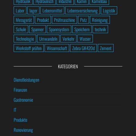
Hydraulik
Hydraulisch
Industrie
Kamin
Kaminbau
Labor
lager
Lebensmittel
Lebensversicherung
Logistik
Messgerät
Produkt
Prüfmaschine
Putz
Reinigung
Schule
Spanner
Spannsystem
Speichern
technik
Technologie
Umwandeln
Verkehr
Wasser
Werkstoff prüfen
Wissenschaft
Zebra GK420d
Zement
KATEGORIEN
Dienstleistungen
Finanzen
Gastronomie
IT
Produkte
Renovierung