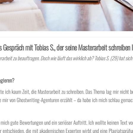
s Gespräch mit Tobias S., der seine Masterarbeit schreiben 
rbeit zu beauftragen. Doch wie läuft das wirklich ab? Tobias S. (29) hat sich 
agieren?
e ich kaum Zeit, die Masterarbeit zu schreiben. Das Thema lag mir nicht b
e mir von Ghostwriting-Agenturen erzählt – da habe ich mich schlau gemac
mich gute Bewertungen und ein seriöser Auftritt. Ich wollte keinen Text vo
ur entschieden, die mit akademischen Experten wirbt und eine Plagiatsprüf