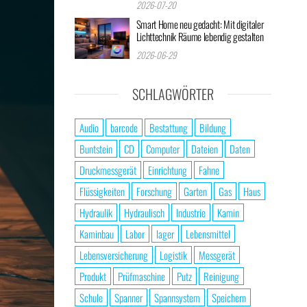
2026-07-20
Smart Home neu gedacht: Mit digitaler
Lichttechnik Räume lebendig gestalten
2026-06-29
SCHLAGWÖRTER
Audio
barcode
Bestattung
Bildung
Buntstein
CD
Computer
Dateien
Daten
Druckmessgerät
Einrichtung
Fahne
Flüssigkeiten
Forschung
Garten
Gas
Haus
Hydraulik
Hydraulisch
Industrie
Kamin
Kaminbau
Labor
lager
Lebensmittel
Lebensversicherung
Logistik
Messgerät
Produkt
Prüfmaschine
Putz
Reinigung
Schule
Spanner
Spannsystem
Speichern