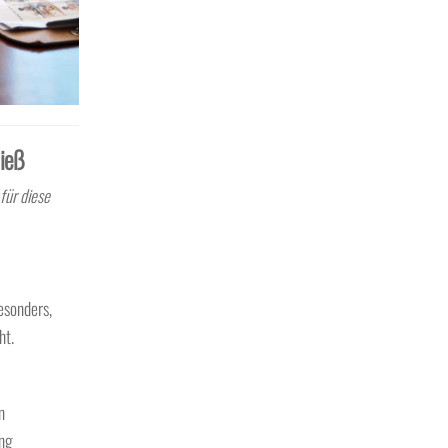
ließ
für diese
esonders,
ht.
n
ung