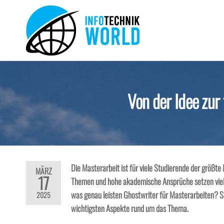
Zum
Inhalt
springen
Info-
Technik
Neuheiten
Technik-
und mehr!
World
Von der Idee zur
Die Masterarbeit ist für viele Studierende der größt
MÄRZ
17
Themen und hohe akademische Ansprüche setzen viele 
was genau leisten Ghostwriter für Masterarbeiten? Sin
2025
wichtigsten Aspekte rund um das Thema.