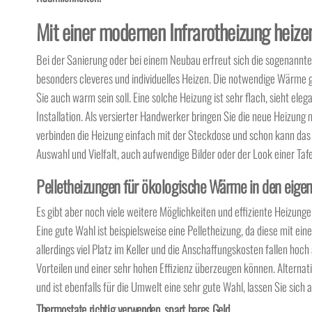
Mit einer modernen Infrarotheizung heizen 
Bei der Sanierung oder bei einem Neubau erfreut sich die sogenannte 
besonders cleveres und individuelles Heizen. Die notwendige Wärme g
Sie auch warm sein soll. Eine solche Heizung ist sehr flach, sieht el
Installation. Als versierter Handwerker bringen Sie die neue Heizung
verbinden die Heizung einfach mit der Steckdose und schon kann das 
Auswahl und Vielfalt, auch aufwendige Bilder oder der Look einer Ta
Pelletheizungen für ökologische Wärme in den eige
Es gibt aber noch viele weitere Möglichkeiten und effiziente Heizun
Eine gute Wahl ist beispielsweise eine Pelletheizung, da diese mit 
allerdings viel Platz im Keller und die Anschaffungskosten fallen hoch
Vorteilen und einer sehr hohen Effizienz überzeugen können. Altern
und ist ebenfalls für die Umwelt eine sehr gute Wahl, lassen Sie sich 
Thermostate richtig verwenden, spart bares Geld