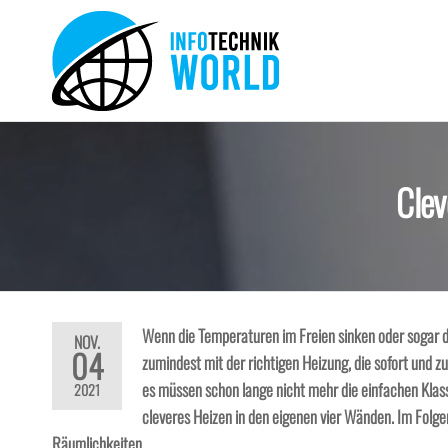
Zum
Inhalt
springen
Info-
Technik
Neuheiten
Technik-
und mehr!
World
Clev
Wenn die Temperaturen im Freien sinken oder sogar de
NOV.
04
zumindest mit der richtigen Heizung, die sofort und 
es müssen schon lange nicht mehr die einfachen Klass
2021
cleveres Heizen in den eigenen vier Wänden. Im Folg
Räumlichkeiten.