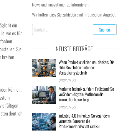
News und Innovationen zu informieren.
Wir hoffen, dass Sie zufrieden sind mit unserem Angebot.
glicht ein
Suchen
le, wo es für
nach:
infachen
NEUSTE BEITRÄGE
rstellen. Sie
r breiten
Wenn Produktionslinien neu denken: Die
stille Revolution hinter der
Verpackungstechnik
2026-07-23
Moderne Technik auf dem Prüfstand: So
enden können.
verändern digitale Methoden die
System
Immobilienbewertung
vielfältigen
2026-07-23
sten deutlich
Industrie 4.0 im Fokus: So verändern
vernetzte Sensoren die
Produktionslandschaft radikal