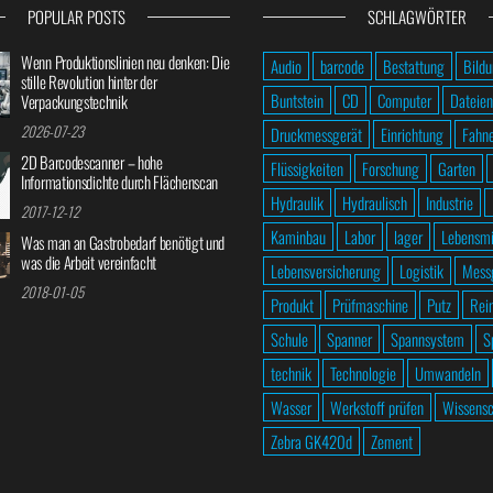
POPULAR POSTS
SCHLAGWÖRTER
Wenn Produktionslinien neu denken: Die
Audio
barcode
Bestattung
Bild
stille Revolution hinter der
Buntstein
CD
Computer
Dateien
Verpackungstechnik
2026-07-23
Druckmessgerät
Einrichtung
Fahn
2D Barcodescanner – hohe
Flüssigkeiten
Forschung
Garten
Informationsdichte durch Flächenscan
Hydraulik
Hydraulisch
Industrie
2017-12-12
Kaminbau
Labor
lager
Lebensmi
Was man an Gastrobedarf benötigt und
was die Arbeit vereinfacht
Lebensversicherung
Logistik
Mess
2018-01-05
Produkt
Prüfmaschine
Putz
Rei
Schule
Spanner
Spannsystem
S
technik
Technologie
Umwandeln
Wasser
Werkstoff prüfen
Wissensc
Zebra GK420d
Zement