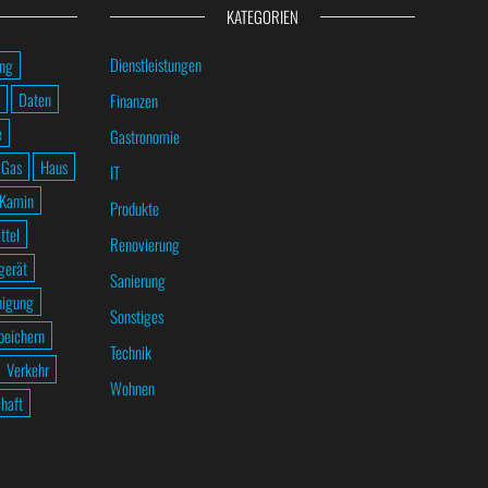
KATEGORIEN
Dienstleistungen
ung
Daten
Finanzen
e
Gastronomie
Gas
Haus
IT
Kamin
Produkte
ttel
Renovierung
gerät
Sanierung
nigung
Sonstiges
peichern
Technik
Verkehr
Wohnen
haft