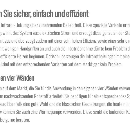
Sie sicher, einfach und effizient
Infrarot-Heizung einer zunehmenden Beliebtheit. Diese spezielle Variante ermö
ewinnt das System aus elektrischen Strom und erzeugt diese genau an der Stel
egant aus und überzeugt zudem mit einer sehr hohen Effizienz sowie einer sehr e
 mit wenigen Handgriffen an und auch die Inbetriebnahme dürfte kein Problem da
effiziente Heizen beginnen. Optisch überzeugen die Infrarotheizungen mit eine
fel sind mit den entsprechenden Varianten auf dem Markt gar kein Problem.
nen vier Wänden
gen auf dem Markt, die Sie für die Anwendung in den eigenen vier Wänden verw
einem nachwachsenden Rohstoff arbeitet. Sie benötigen für ein entsprechendes 
 aus. Ebenfalls eine gute Wahl sind die klassischen Gasheizungen, die heute mit 
ativ können Sie auch eine Wärmepumpe verwenden. Diese senkt die laufenden Ko
also gerne beraten.