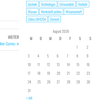
technik
Technologie
Umwandeln
Verkehr
Wasser
Werkstoff prüfen
Wissenschaft
Zebra GK420d
Zement
August 2026
Nächster
WEITER
M
D
M
D
F
S
S
Beitrag
nline-Games
1
2
3
4
5
6
7
8
9
10
11
12
13
14
15
16
17
18
19
20
21
22
23
24
25
26
27
28
29
30
31
« Juli