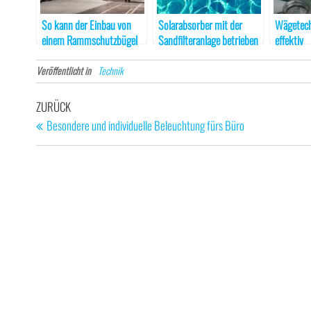
So kann der Einbau von
Solarabsorber mit der
Wägetech
einem Rammschutzbügel
Sandfilteranlage betrieben
effektiv
erfolgen
Veröffentlicht in
Technik
Beitragsnavigation
Vorheriger
ZURÜCK
Beitrag
Besondere und individuelle Beleuchtung fürs Büro