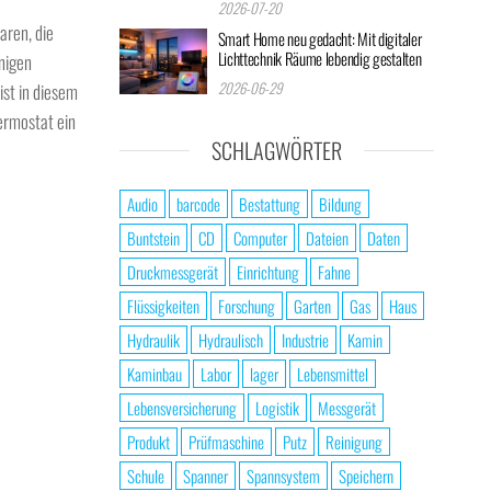
2026-07-20
aren, die
Smart Home neu gedacht: Mit digitaler
Lichttechnik Räume lebendig gestalten
enigen
2026-06-29
ist in diesem
ermostat ein
SCHLAGWÖRTER
Audio
barcode
Bestattung
Bildung
Buntstein
CD
Computer
Dateien
Daten
Druckmessgerät
Einrichtung
Fahne
Flüssigkeiten
Forschung
Garten
Gas
Haus
Hydraulik
Hydraulisch
Industrie
Kamin
Kaminbau
Labor
lager
Lebensmittel
Lebensversicherung
Logistik
Messgerät
Produkt
Prüfmaschine
Putz
Reinigung
Schule
Spanner
Spannsystem
Speichern