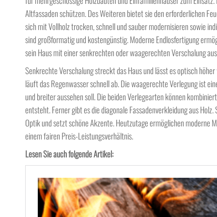
für mehrgeschossige Holzbauten und Einfamilienhäuser zum Einsatz. 
Altfassaden schützen. Des Weiteren bietet sie den erforderlichen F
sich mit Vollholz trocken, schnell und sauber modernisieren sowie ind
sind großformatig und kostengünstig. Moderne Endlosfertigung ermö
sein Haus mit einer senkrechten oder waagerechten Verschalung aus
Senkrechte Verschalung streckt das Haus und lässt es optisch höher
läuft das Regenwasser schnell ab. Die waagerechte Verlegung ist e
und breiter aussehen soll. Die beiden Verlegearten können kombinier
entsteht. Ferner gibt es die diagonale Fassadenverkleidung aus Holz. 
Optik und setzt schöne Akzente. Heutzutage ermöglichen moderne 
einem fairen Preis-Leistungsverhältnis.
Lesen Sie auch folgende Artikel: