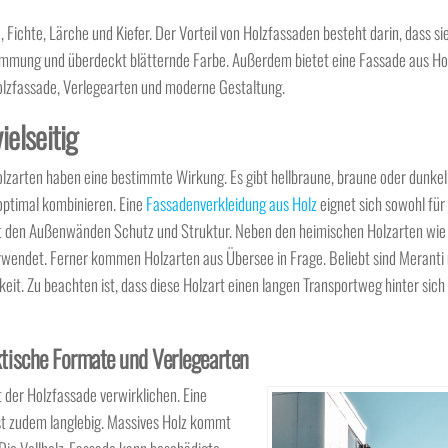
 Fichte, Lärche und Kiefer. Der Vorteil von Holzfassaden besteht darin, dass si
 Dämmung und überdeckt blätternde Farbe. Außerdem bietet eine Fassade aus Ho
olzfassade, Verlegearten und moderne Gestaltung.
ielseitig
Holzarten haben eine bestimmte Wirkung. Es gibt hellbraune, braune oder dunke
 optimal kombinieren. Eine
Fassadenverkleidung aus Holz
eignet sich sowohl für 
et den Außenwänden Schutz und Struktur. Neben den heimischen Holzarten wie 
erwendet. Ferner kommen Holzarten aus Übersee in Frage. Beliebt sind Merant
it. Zu beachten ist, dass diese Holzart einen langen Transportweg hinter sich
tische Formate und Verlegearten
der Holzfassade verwirklichen. Eine
ist zudem langlebig. Massives Holz kommt