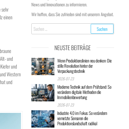
News und Innovationen zu informieren.
e sehr
Wir hoffen, dass Sie zufrieden sind mit unserem Angebot.
lz einen
Suchen
nach:
NEUSTE BEITRÄGE
lbraune
Alt- und
Wenn Produktionslinien neu denken: Die
stille Revolution hinter der
Kiefer und
Verpackungstechnik
i und Western
2026-07-23
 hat und
Moderne Technik auf dem Prüfstand: So
verändern digitale Methoden die
Immobilienbewertung
2026-07-23
Industrie 4.0 im Fokus: So verändern
vernetzte Sensoren die
Produktionslandschaft radikal