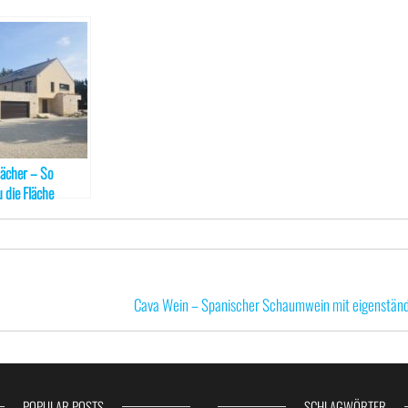
ächer – So
 die Fläche
nutzen!
Cava Wein – Spanischer Schaumwein mit eigenständ
POPULAR POSTS
SCHLAGWÖRTER