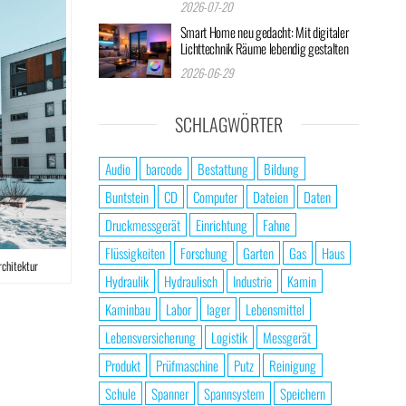
2026-07-20
Smart Home neu gedacht: Mit digitaler
Lichttechnik Räume lebendig gestalten
2026-06-29
SCHLAGWÖRTER
Audio
barcode
Bestattung
Bildung
Buntstein
CD
Computer
Dateien
Daten
Druckmessgerät
Einrichtung
Fahne
Flüssigkeiten
Forschung
Garten
Gas
Haus
rchitektur
Hydraulik
Hydraulisch
Industrie
Kamin
Kaminbau
Labor
lager
Lebensmittel
Lebensversicherung
Logistik
Messgerät
Produkt
Prüfmaschine
Putz
Reinigung
Schule
Spanner
Spannsystem
Speichern