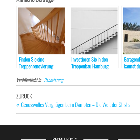
Finden Sie eine
Investieren Sie in den
Garagend
Treppenrenovierung
Treppenbau Hamburg
kannst du
Hamburg
sinnvoll 
Veröffentlicht in
Renovierung
Beitragsnavigation
Vorheriger
ZURÜCK
Beitrag
Genussvolles Vergnügen beim Dampfen – Die Welt der Shisha
RECENT POSTS