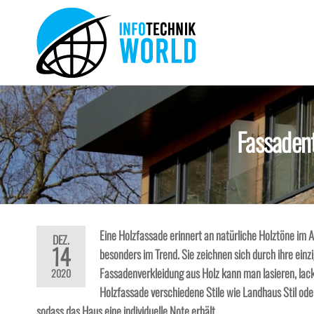
Zum
Inhalt
springen
Info-
Technik
Neuheiten
Technik-
und mehr!
World
Fassadent
Eine Holzfassade erinnert an natürliche Holztöne im
DEZ.
14
besonders im Trend. Sie zeichnen sich durch ihre einzi
Fassadenverkleidung aus Holz kann man lasieren, lac
2020
Holzfassade verschiedene Stile wie Landhaus Stil oder
sodass das Haus eine individuelle Note erhält.